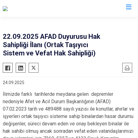
Hatay
22.09.2025 AFAD Duyurusu Hak
Sahipliği İlanı (Ortak Taşıyıcı
Altınözü
Reyhanlı
Sistem ve Vefat Hak Sahipliği)
Belen
Samandağ
Dörtyol
Yayladağı
Erzin
Payas
24.09.2025
Hassa
Arsuz
İlimizde farklı tarihlerde meydana gelen depremler
İskenderun
Antakya
nedeniyle Afet ve Acil Durum Başkanlığının (AFAD)
Kırıkhan
Defne
07.02.2023 tarih ve 489488 sayılı yazısı ile konutlar, ahırlar ve
Kumlu
işyerleri ortak taşıyıcı sisteme sahip binalardan hasar durumu
değişenler, süreci devam eden ve onay bekleyen binalar ile
hak sahibi olmuş ancak sonradan vefat eden vatandaşlarımızı