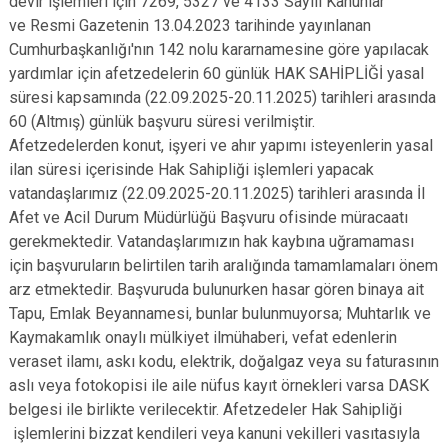
devir işlemleri için 7269, 5327 ve 4133 Sayılı Kanunlar
ve Resmi Gazetenin 13.04.2023 tarihinde yayınlanan
Cumhurbaşkanlığı'nın 142 nolu kararnamesine göre yapılacak
yardımlar için afetzedelerin 60 günlük HAK SAHİPLİĞİ yasal
süresi kapsamında (22.09.2025-20.11.2025) tarihleri arasında
60 (Altmış) günlük başvuru süresi verilmiştir.
Afetzedelerden konut, işyeri ve ahır yapımı isteyenlerin yasal
ilan süresi içerisinde Hak Sahipliği işlemleri yapacak
vatandaşlarımız (22.09.2025-20.11.2025) tarihleri arasında İl
Afet ve Acil Durum Müdürlüğü Başvuru ofisinde müracaatı
gerekmektedir. Vatandaşlarımızın hak kaybına uğramaması
için başvuruların belirtilen tarih aralığında tamamlamaları önem
arz etmektedir. Başvuruda bulunurken hasar gören binaya ait
Tapu, Emlak Beyannamesi, bunlar bulunmuyorsa; Muhtarlık ve
Kaymakamlık onaylı mülkiyet ilmühaberi, vefat edenlerin
veraset ilamı, askı kodu, elektrik, doğalgaz veya su faturasının
aslı veya fotokopisi ile aile nüfus kayıt örnekleri varsa DASK
belgesi ile birlikte verilecektir. Afetzedeler Hak Sahipliği
işlemlerini bizzat kendileri veya kanuni vekilleri vasıtasıyla