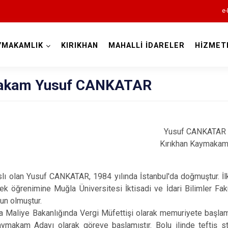
e-
YMAKAMLIK
KIRIKHAN
MAHALLİ İDARELER
HİZMET
Hatay
akam Yusuf CANKATAR
Yusuf CANKATAR
Kırıkhan Kaymakam
Altınözü
Belen
lı olan Yusuf CANKATAR, 1984 yılında İstanbul'da doğmuştur. İl
Dörtyol
ek öğrenimine Muğla Üniversitesi İktisadi ve İdari Bilimler 
un olmuştur.
Erzin
a Maliye Bakanlığında Vergi Müfettişi olarak memuriyete başlam
Hassa
makam Adayı olarak göreve başlamıştır. Bolu ilinde teftiş staj