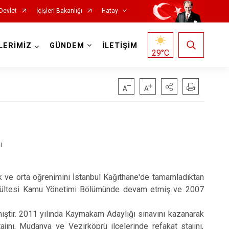
Devlet
İçişleri Bakanlığı
Hatay
LERİMİZ
GÜNDEM
İLETİŞİM
29
°C
ı
Reyhanlı
Samandağ
k ve orta öğrenimini İstanbul Kağıthane'de tamamladıktan
Yayladağı
Fakültesi Kamu Yönetimi Bölümünde devam etmiş ve 2007
Payas
ıştır. 2011 yılında Kaymakam Adaylığı sınavını kazanarak
Arsuz
ını, Mudanya ve Vezirköprü ilçelerinde refakat stajını,