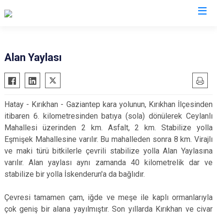
Hatay
Alan Yaylası
Altınözü
Reyhanlı
Belen
Samandağ
Hatay - Kırıkhan - Gaziantep kara yolunun, Kırıkhan İlçesinden
Dörtyol
Yayladağı
itibaren 6. kilometresinden batıya (sola) dönülerek Ceylanlı
Erzin
Payas
Mahallesi üzerinden 2 km. Asfalt, 2 km. Stabilize yolla
Hassa
Arsuz
Eşmişek Mahallesine varılır. Bu mahalleden sonra 8 km. Virajlı
ve maki türü bitkilerle çevrili stabilize yolla Alan Yaylasına
İskenderun
Antakya
varılır. Alan yaylası aynı zamanda 40 kilometrelik dar ve
Kırıkhan
Defne
stabilize bir yolla İskenderun'a da bağlıdır.
Kumlu
Çevresi tamamen çam, iğde ve meşe ile kaplı ormanlarıyla
çok geniş bir alana yayılmıştır. Son yıllarda Kırıkhan ve civar